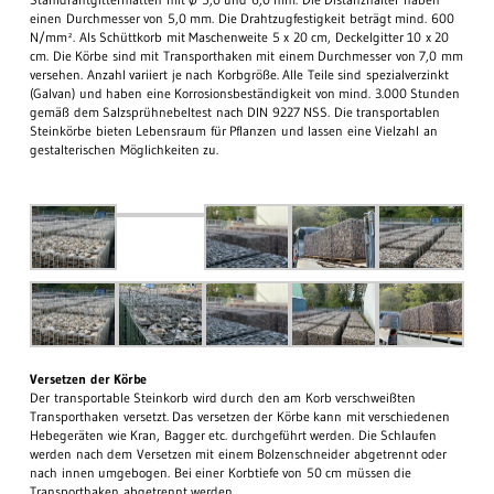
einen Durchmesser von 5,0 mm. Die Drahtzugfestigkeit beträgt mind. 600
N/mm². Als Schüttkorb mit Maschenweite 5 x 20 cm, Deckelgitter 10 x 20
cm. Die Körbe sind mit Transporthaken mit einem Durchmesser von 7,0 mm
versehen. Anzahl variiert je nach Korbgröße. Alle Teile sind spezialverzinkt
(Galvan) und haben eine Korrosionsbeständigkeit von mind. 3.000 Stunden
gemäß dem Salzsprühnebeltest nach DIN 9227 NSS. Die transportablen
Steinkörbe bieten Lebensraum für Pflanzen und lassen eine Vielzahl an
gestalterischen Möglichkeiten zu.
Versetzen der Körbe
Der transportable Steinkorb wird durch den am Korb verschweißten
Transporthaken versetzt. Das versetzen der Körbe kann mit verschiedenen
Hebegeräten wie Kran, Bagger etc. durchgeführt werden. Die Schlaufen
werden nach dem Versetzen mit einem Bolzenschneider abgetrennt oder
nach innen umgebogen. Bei einer Korbtiefe von 50 cm müssen die
Transporthaken abgetrennt werden.