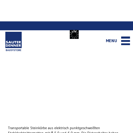
MENU
Transportable Steinkörbe aus elektrisch punktgeschweißten
Stahldrahtgittermatten mit Ø 5,0 und 6,0 mm. Die Distanzhalter haben