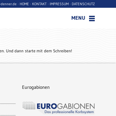
r-denner.de ·
HOME
·
KONTAKT
·
IMPRESSUM
·
DATENSCHUTZ
MENU
hen. Und dann starte mit dem Schreiben!
Eurogabionen